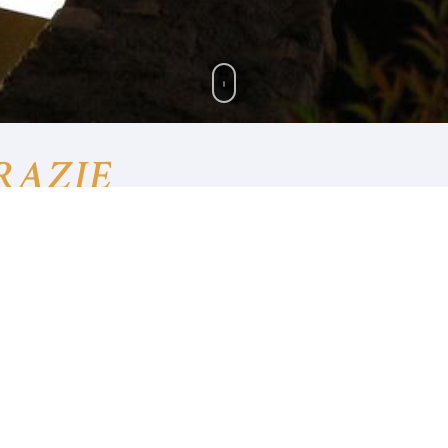
RAZIE
a, spazio ed eleganza si
ipetibile.