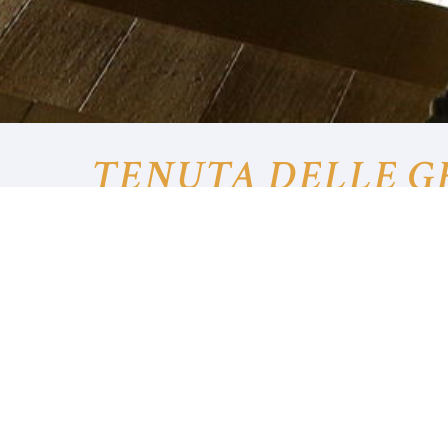
TENUTA DELLE G
Un luogo dove natur
scenario unico ed irr