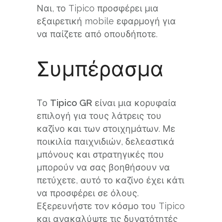
Ναι, το Tipico προσφέρει μια
εξαιρετική mobile εφαρμογή για
να παίζετε από οπουδήποτε.
Συμπέρασμα
Το
Tipico GR
είναι μια κορυφαία
επιλογή για τους λάτρεις του
καζίνο και των στοιχημάτων. Με
ποικιλία παιχνιδιών, δελεαστικά
μπόνους και στρατηγικές που
μπορούν να σας βοηθήσουν να
πετύχετε, αυτό το καζίνο έχει κάτι
να προσφέρει σε όλους.
Εξερευνήστε τον κόσμο του Tipico
και ανακαλύψτε τις δυνατότητές