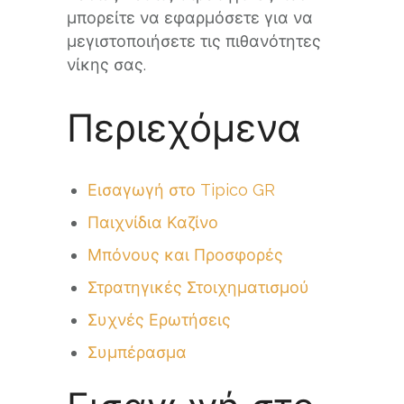
μπορείτε να εφαρμόσετε για να
μεγιστοποιήσετε τις πιθανότητες
νίκης σας.
Περιεχόμενα
Εισαγωγή στο Tipico GR
Παιχνίδια Καζίνο
Μπόνους και Προσφορές
Στρατηγικές Στοιχηματισμού
Συχνές Ερωτήσεις
Συμπέρασμα