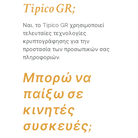
Tipico GR;
Ναι, το Tipico GR χρησιμοποιεί
τελευταίες τεχνολογίες
κρυπτογράφησης για την
προστασία των προσωπικών σας
πληροφοριών.
Μπορώ να
παίξω σε
κινητές
συσκευές;