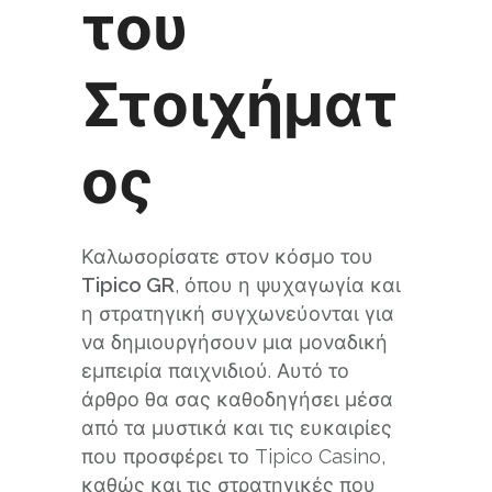
του
Στοιχήματ
ος
Καλωσορίσατε στον κόσμο του
Tipico GR
, όπου η ψυχαγωγία και
η στρατηγική συγχωνεύονται για
να δημιουργήσουν μια μοναδική
εμπειρία παιχνιδιού. Αυτό το
άρθρο θα σας καθοδηγήσει μέσα
από τα μυστικά και τις ευκαιρίες
που προσφέρει το Tipico Casino,
καθώς και τις στρατηγικές που