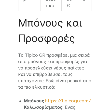
τικό
€
Μπόνους και
Προσφορές
Το Tipico GR προσφέρει μια σειρά
από μπόνους και προσφορές για
να προσελκύσει νέους παίκτες
και να επιβραβεύσει τους
υπάρχοντες. Εδώ είναι μερικά από
τα πιο ελκυστικά:
Μπόνους
https://tipicogr.com/
Καλωσορίσματος:
Ένας