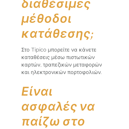
διαθέσιμες
μέθοδοι
κατάθεσης;
Στο Tipico μπορείτε να κάνετε
καταθέσεις μέσω πιστωτικών
καρτών, τραπεζικών μεταφορών
και ηλεκτρονικών πορτοφολιών.
Είναι
ασφαλές να
παίζω στο