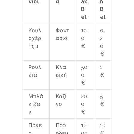
νίδι
α
ax
n
B
B
et
et
Κουλ
Φαντ
10
0.
οχέρ
ασία
0
2
ης 1
€
0
€
Ρουλ
Κλα
50
1
έτα
σική
0
€
€
Μπλά
Καζί
20
5
κτζα
νο
0
€
κ
€
Πόκε
Προ
10
10
ρ
οδευ
00
€