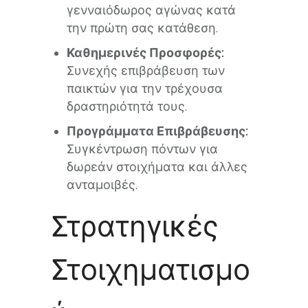
γενναιόδωρος αγώνας κατά
την πρώτη σας κατάθεση.
Καθημερινές Προσφορές:
Συνεχής επιβράβευση των
παικτών για την τρέχουσα
δραστηριότητά τους.
Προγράμματα Επιβράβευσης:
Συγκέντρωση πόντων για
δωρεάν στοιχήματα και άλλες
ανταμοιβές.
Στρατηγικές
Στοιχηματισμο