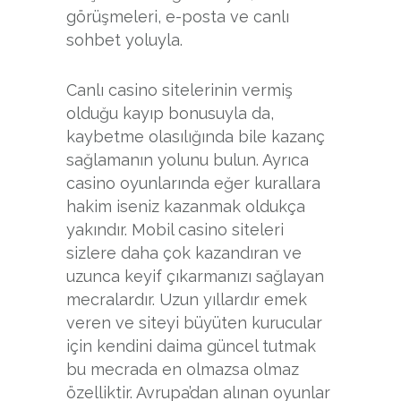
görüşmeleri, e-posta ve canlı
sohbet yoluyla.
Canlı casino sitelerinin vermiş
olduğu kayıp bonusuyla da,
kaybetme olasılığında bile kazanç
sağlamanın yolunu bulun. Ayrıca
casino oyunlarında eğer kurallara
hakim iseniz kazanmak oldukça
yakındır. Mobil casino siteleri
sizlere daha çok kazandıran ve
uzunca keyif çıkarmanızı sağlayan
mecralardır. Uzun yıllardır emek
veren ve siteyi büyüten kurucular
için kendini daima güncel tutmak
bu mecrada en olmazsa olmaz
özelliktir. Avrupa’dan alınan oyunlar