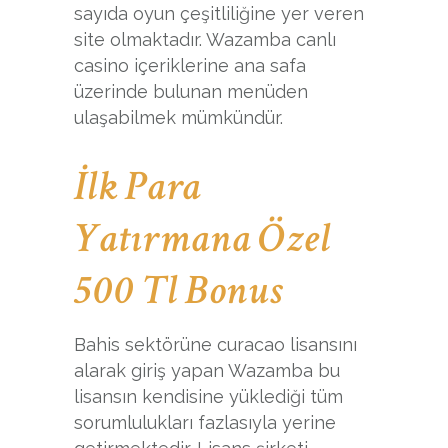
sayıda oyun çeşitliliğine yer veren
site olmaktadır. Wazamba canlı
casino içeriklerine ana safa
üzerinde bulunan menüden
ulaşabilmek mümkündür.
İlk Para
Yatırmana Özel
500 Tl Bonus
Bahis sektörüne curacao lisansını
alarak giriş yapan Wazamba bu
lisansın kendisine yüklediği tüm
sorumlulukları fazlasıyla yerine