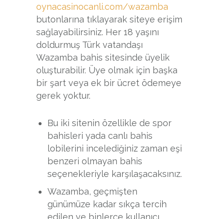
oynacasinocanli.com/wazamba
butonlarına tıklayarak siteye erişim
sağlayabilirsiniz. Her 18 yaşını
doldurmuş Türk vatandaşı
Wazamba bahis sitesinde üyelik
oluşturabilir. Üye olmak için başka
bir şart veya ek bir ücret ödemeye
gerek yoktur.
Bu iki sitenin özellikle de spor
bahisleri yada canlı bahis
lobilerini incelediğiniz zaman eşi
benzeri olmayan bahis
seçenekleriyle karşılaşacaksınız.
Wazamba, geçmişten
günümüze kadar sıkça tercih
edilen ve binlerce kullanıcı