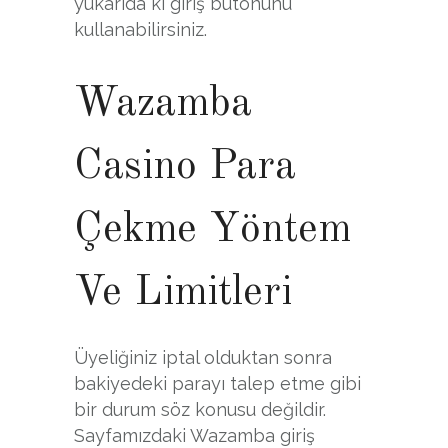
yukarıda ki giriş butonunu
kullanabilirsiniz.
Wazamba
Casino Para
Çekme Yöntem
Ve Limitleri
Üyeliğiniz iptal olduktan sonra
bakiyedeki parayı talep etme gibi
bir durum söz konusu değildir.
Sayfamızdaki Wazamba giriş