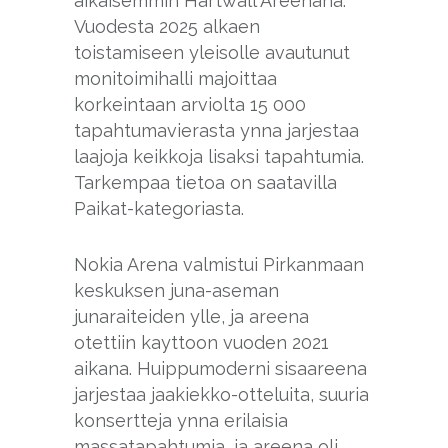
aikaisemmin Hartwall Areenana.
Vuodesta 2025 alkaen
toistamiseen yleisolle avautunut
monitoimihalli majoittaa
korkeintaan arviolta 15 000
tapahtumavierasta ynna jarjestaa
laajoja keikkoja lisaksi tapahtumia.
Tarkempaa tietoa on saatavilla
Paikat-kategoriasta.
Nokia Arena valmistui Pirkanmaan
keskuksen juna-aseman
junaraiteiden ylle, ja areena
otettiin kayttoon vuoden 2021
aikana. Huippumoderni sisaareena
jarjestaa jaakiekko-otteluita, suuria
konsertteja ynna erilaisia
massatapahtumia, ja areena oli