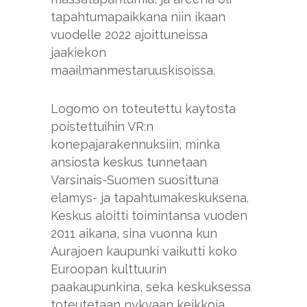
tapahtumapaikkana niin ikaan
vuodelle 2022 ajoittuneissa
jaakiekon
maailmanmestaruuskisoissa.
Logomo on toteutettu kaytosta
poistettuihin VR:n
konepajarakennuksiin, minka
ansiosta keskus tunnetaan
Varsinais-Suomen suosittuna
elamys- ja tapahtumakeskuksena.
Keskus aloitti toimintansa vuoden
2011 aikana, sina vuonna kun
Aurajoen kaupunki vaikutti koko
Euroopan kulttuurin
paakaupunkina, seka keskuksessa
toteutetaan nykyaan keikkoja,