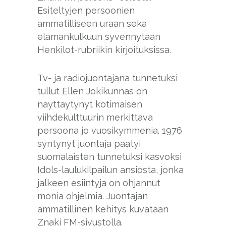
Esiteltyjen persoonien
ammatilliseen uraan seka
elamankulkuun syvennytaan
Henkilot-rubriikin kirjoituksissa.
Tv- ja radiojuontajana tunnetuksi
tullut Ellen Jokikunnas on
nayttaytynyt kotimaisen
viihdekulttuurin merkittava
persoona jo vuosikymmenia. 1976
syntynyt juontaja paatyi
suomalaisten tunnetuksi kasvoksi
Idols-laulukilpailun ansiosta, jonka
jalkeen esiintyja on ohjannut
monia ohjelmia. Juontajan
ammatillinen kehitys kuvataan
Znaki FM-sivustolla.