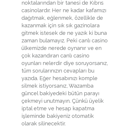
noktalarından bir tanesi de Kıbrıs
casinolardır. Her ne kadar kafamızı
dağıtmak, eğlenmek, özellikle de
kazanmak için sık sık gazinolara
gitmek istesek de ne yazık ki buna
zaman bulamayız. Peki canlı casino
ülkemizde nerede oynanır ve en
çok kazandıran canlı casino
oyunları nelerdir diye soruyorsanız,
tüm sorularınızın cevapları bu
yazıda. Eğer hesabınızı komple
silmek istiyorsanız, Wazamba
güncel bakiyedeki bütün parayı
çekmeyi unutmayın. Çünkü üyelik
iptal etme ve hesap kapatma
işleminde bakiyeniz otomatik
olarak silinecektir.