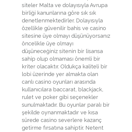
siteler Malta ve dolayısıyla Avrupa
birliği kanunlarına göre sık sık
denetlenmektedirler. Dolayısıyla
özellikle güvenilir bahis ve casino
sitesine üye olmayı düşünüyorsanız
öncelikle üye olmayı
düşüneceğiniz sitenin bir lisansa
sahip olup olmaması önemli bir
kriter olacaktır. Oldukça kaliteli bir
lobi üzerinde yer almakta olan
canlı casino oyunları arasında
kullanıcılara baccarat, blackjack,
rulet ve poker gibi seçenekler
sunulmaktadır. Bu oyunlar paralı bir
şekilde oynanmaktadır ve kısa
sürede casino severlere kazanç
getirme fırsatına sahiptir. Netent