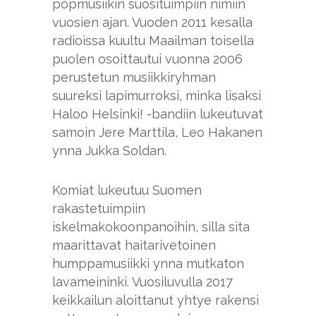
popmusiikin suosituimpiin nimiin
vuosien ajan. Vuoden 2011 kesalla
radioissa kuultu Maailman toisella
puolen osoittautui vuonna 2006
perustetun musiikkiryhman
suureksi lapimurroksi, minka lisaksi
Haloo Helsinki! -bandiin lukeutuvat
samoin Jere Marttila, Leo Hakanen
ynna Jukka Soldan.
Komiat lukeutuu Suomen
rakastetuimpiin
iskelmakokoonpanoihin, silla sita
maarittavat haitarivetoinen
humppamusiikki ynna mutkaton
lavameininki. Vuosiluvulla 2017
keikkailun aloittanut yhtye rakensi