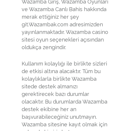
Wazamba Giriş, Wazamba Oyunları
ve Wazamba Canlı Bahis hakkında
merak ettiğiniz her şey
git.Wazambak.com adresimizden
yayınlanmaktadır. Wazamba casino
sitesi oyun seçenekleri açısından
oldukça zengindir.
Kullanım kolaylığı ile birlikte sizleri
de etkisi altına alacaktır. Tüm bu
kolaylıklarla birlikte Wazamba
sitede destek almanızı
gerektirecek bazı durumlar
olacaktır. Bu durumlarda Wazamba
destek ekibine her an
başvurabileceğiniz unutmayın.
Wazamba sitesine kayıt olmak için