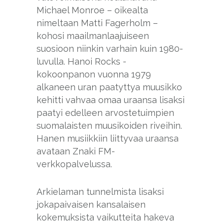
Michael Monroe – oikealta
nimeltaan Matti Fagerholm –
kohosi maailmanlaajuiseen
suosioon niinkin varhain kuin 1980-
luvulla. Hanoi Rocks -
kokoonpanon vuonna 1979
alkaneen uran paatyttya muusikko
kehitti vahvaa omaa uraansa lisaksi
paatyi edelleen arvostetuimpien
suomalaisten muusikoiden riveihin.
Hanen musiikkiin liittyvaa uraansa
avataan Znaki FM-
verkkopalvelussa.
Arkielaman tunnelmista lisaksi
jokapaivaisen kansalaisen
kokemuksista vaikutteita hakeva