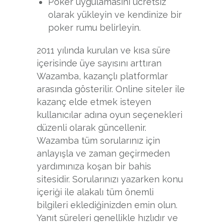
Poker uygulamasını ücretsiz
olarak yükleyin ve kendinize bir
poker rumu belirleyin.
2011 yılında kurulan ve kısa süre
içerisinde üye sayısını arttıran
Wazamba, kazançlı platformlar
arasında gösterilir. Online siteler ile
kazanç elde etmek isteyen
kullanıcılar adına oyun seçenekleri
düzenli olarak güncellenir.
Wazamba tüm sorularınız için
anlayışla ve zaman geçirmeden
yardımınıza koşan bir bahis
sitesidir. Sorularınızı yazarken konu
içeriği ile alakalı tüm önemli
bilgileri eklediğinizden emin olun.
Yanıt süreleri genellikle hızlıdır ve