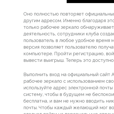
Оно полностью повторяет официальный
другим адресом. Именно благодаря эт
только рабочее зеркало обнаруживает
деятельность, сотрудники клуба создаю
пользователь в любое удобное время м
версия позволяет пользователю получа
компьютере. Пройти регистрацию, войт
вывести выигрыш. Теперь это доступно
Выполнить вход на официальный сайт А
рабочее зеркало с использованием свои
используйте адрес электронной почты 
систему, чтобы в будущем не беспокоит
бесплатна, и вам не нужно вводить ни
почты. Чтобы каждый желающий мог во