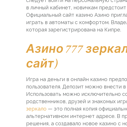
следует войти на персональную стран
в личный кабинет, новичкам предстоит
Официальный сайт казино Азино пригла
играть в автоматы с комфортом. Владел
которая зарегистрирована на Кипре.
Азино 777 зерка
сайт)
Игра на деньги в онлайн казино предп
пользователя. Депозит можно внести в 
Использовать можно исключительно с
родственников, друзей и знакомых иг
зеркало
— это полная копия официальн
альтернативном интернет адресе. В п
решения, а создавало новое казино с 