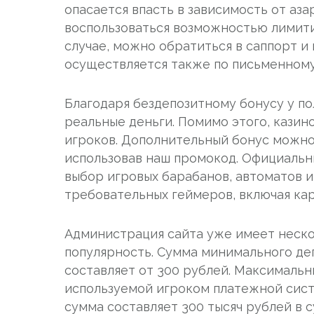
опасается впасть в зависимость от аз
воспользоваться возможностью лимити
случае, можно обратиться в саппорт и
осуществляется также по письменном
Благодаря бездепозитному бонусу у по
реальные деньги. Помимо этого, казин
игроков. Дополнительный бонус можно 
использовав наш промокод. Официальн
выбор игровых барабанов, автоматов и
требовательных геймеров, включая кар
Администрация сайта уже имеет неско
популярность. Сумма минимального деп
составляет от 300 рублей. Максимальн
используемой игроком платежной сист
сумма составляет 300 тысяч рублей в 