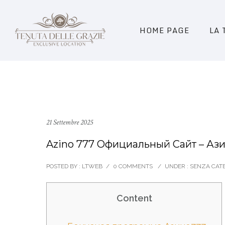
HOME PAGE
LA
21 Settembre 2025
Azino 777 Официальный Сайт – Аз
POSTED BY : LTWEB
/
0 COMMENTS
/
UNDER :
SENZA CAT
Content