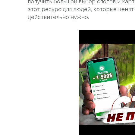
получить большой выбор слотов и карто
этот ресурс для людей, которые ценят 
действительно нужно.