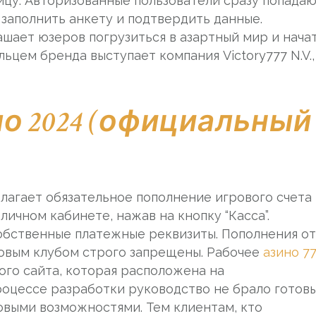
ицу. Авторизованные пользователи сразу попада
 заполнить анкету и подтвердить данные.
шает юзеров погрузиться в азартный мир и нача
ьцем бренда выступает компания Victory777 N.V.,
ло 2024 (официальный
олагает обязательное пополнение игрового счета
личном кабинете, нажав на кнопку “Касса”.
обственные платежные реквизиты. Пополнения от
ровым клубом строго запрещены. Рабочее
азино 7
ого сайта, которая расположена на
роцессе разработки руководство не брало готов
новыми возможностями. Тем клиентам, кто