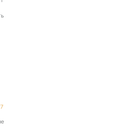
ют
ть
77
ые