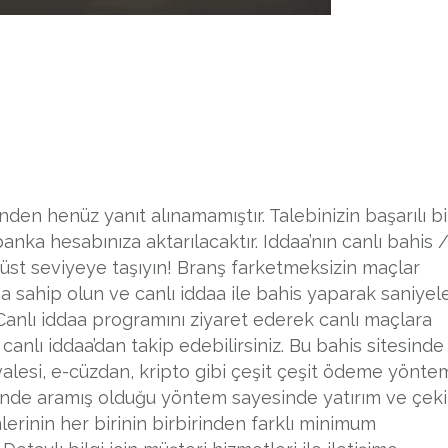
den henüz yanıt alınamamıştır. Talebinizin başarılı bi
banka hesabınıza aktarılacaktır. Iddaa’nın canlı bahis 
r üst seviyeye taşıyın! Branş farketmeksizin maçlar
sahip olun ve canlı iddaa ile bahis yaparak saniyel
Canlı iddaa programını ziyaret ederek canlı maçlara
canlı iddaa’dan takip edebilirsiniz. Bu bahis sitesinde
valesi, e-cüzdan, kripto gibi çeşit çeşit ödeme yönte
isinde aramış olduğu yöntem sayesinde yatırım ve çek
rinin her birinin birbirinden farklı minimum