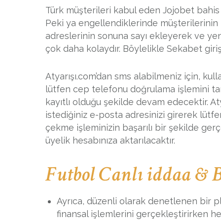
Türk müşterileri kabul eden Jojobet bahis 
Peki ya engellendiklerinde müşterilerinin m
adreslerinin sonuna sayı ekleyerek ve yen
çok daha kolaydır. Böylelikle Sekabet giriş 
Atyarışı.com’dan sms alabilmeniz için, kul
lütfen cep telefonu doğrulama işlemini tama
kayıtlı olduğu şekilde devam edecektir. At
istediğiniz e-posta adresinizi girerek lüt
çekme işleminizin başarılı bir şekilde ger
üyelik hesabınıza aktarılacaktır.
Futbol Canlı iddaa & 
Ayrıca, düzenli olarak denetlenen bir 
finansal işlemlerini gerçekleştirirken h