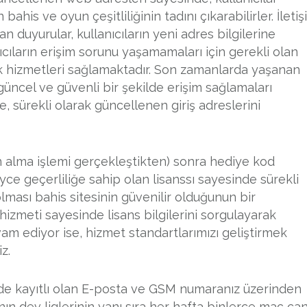
ahis ve oyun çeşitliliğinin tadını çıkarabilirler. İleti
 duyurular, kullanıcıların yeni adres bilgilerine
ıcıların erişim sorunu yaşamamaları için gerekli olan
ek hizmetleri sağlamaktadır. Son zamanlarda yaşanan
e güncel ve güvenli bir şekilde erişim sağlamaları
, sürekli olarak güncellenen giriş adreslerini
 alma işlemi gerçekleştikten) sonra hediye kod
eyce geçerliliğe sahip olan lisanssı sayesinde sürekli
lması bahis sitesinin güvenilir olduğunun bir
hizmeti sayesinde lisans bilgilerini sorgulayarak
evam ediyor ise, hizmet standartlarımızı geliştirmek
z.
zde kayıtlı olan E-posta ve GSM numaranız üzerinden
nın dev liglerinin yanı sıra her hafta binlerce maç can