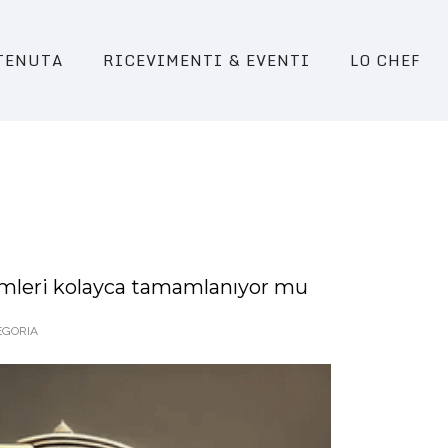
 TENUTA
RICEVIMENTI & EVENTI
LO CHEF
lemleri kolayca tamamlanıyor mu
EGORIA