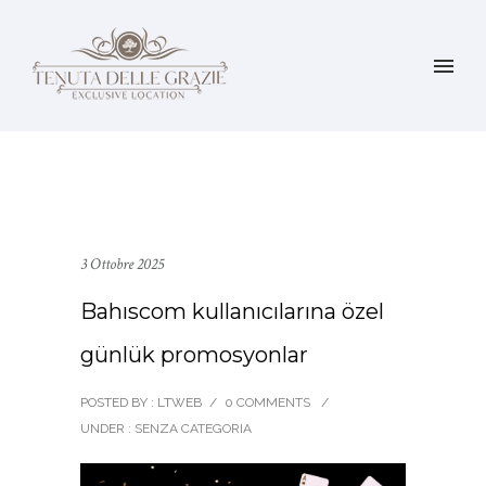
3 Ottobre 2025
Bahıscom kullanıcılarına özel
günlük promosyonlar
POSTED BY : LTWEB
/
0 COMMENTS
/
UNDER :
SENZA CATEGORIA