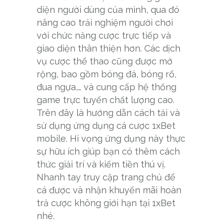
diện người dùng của mình, qua đó
nâng cao trải nghiệm người chơi
với chức năng cược trực tiếp và
giao diện thân thiện hơn. Các dịch
vụ cược thể thao cũng được mở
rộng, bao gồm bóng đá, bóng rổ,
đua ngựa,… và cung cấp hệ thống
game trực tuyến chất lượng cao.
Trên đây là hướng dẫn cách tải và
sử dụng ứng dụng cá cược 1xBet
mobile. Hi vọng ứng dụng này thực
sự hữu ích giúp bạn có thêm cách
thức giải trí và kiếm tiền thú vị.
Nhanh tay truy cập trang chủ để
cá được và nhận khuyến mãi hoàn
trả cược không giới hạn tại 1xBet
nhé.