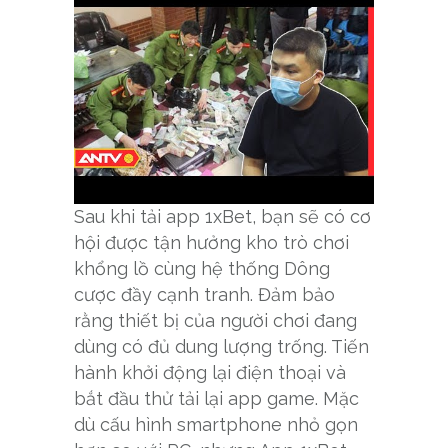
Sau khi tải app 1xBet, bạn sẽ có cơ
hội được tận hưởng kho trò chơi
khổng lồ cùng hệ thống Dông
cược đầy cạnh tranh. Đảm bảo
rằng thiết bị của người chơi đang
dùng có đủ dung lượng trống. Tiến
hành khởi động lại điện thoại và
bắt đầu thử tải lại app game. Mặc
dù cấu hình smartphone nhỏ gọn