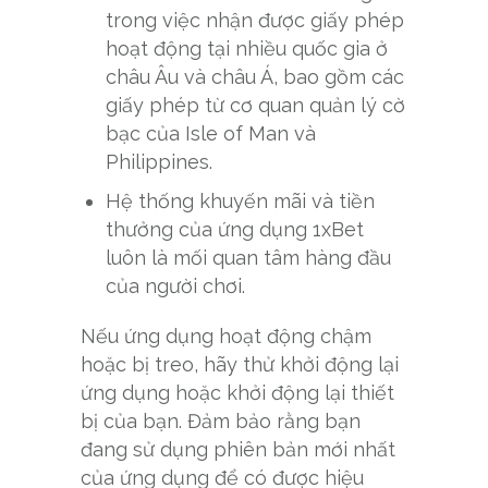
trong việc nhận được giấy phép
hoạt động tại nhiều quốc gia ở
châu Âu và châu Á, bao gồm các
giấy phép từ cơ quan quản lý cờ
bạc của Isle of Man và
Philippines.
Hệ thống khuyến mãi và tiền
thưởng của ứng dụng 1xBet
luôn là mối quan tâm hàng đầu
của người chơi.
Nếu ứng dụng hoạt động chậm
hoặc bị treo, hãy thử khởi động lại
ứng dụng hoặc khởi động lại thiết
bị của bạn. Đảm bảo rằng bạn
đang sử dụng phiên bản mới nhất
của ứng dụng để có được hiệu