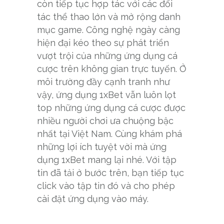
còn tiếp tục hợp tác với các đối
tác thể thao lớn và mở rộng danh
mục game. Công nghệ ngày càng
hiện đại kéo theo sự phát triển
vượt trội của những ứng dụng cá
cược trên không gian trực tuyến. Ở
môi trường đầy cạnh tranh như
vậy, ứng dụng 1xBet vẫn luôn lọt
top những ứng dụng cá cược được
nhiều người chơi ưa chuộng bậc
nhất tại Việt Nam. Cùng khám phá
những lợi ích tuyệt vời mà ứng
dụng 1xBet mang lại nhé. Với tập
tin đã tải ở bước trên, bạn tiếp tục
click vào tập tin đó và cho phép
cài đặt ứng dụng vào máy.