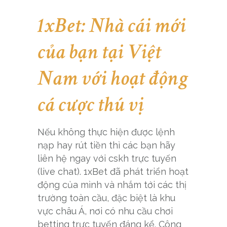
1xBet: Nhà cái mới
của bạn tại Việt
Nam với hoạt động
cá cược thú vị
Nếu không thực hiện được lệnh
nạp hay rút tiền thì các bạn hãy
liên hệ ngay với cskh trực tuyến
(live chat). 1xBet đã phát triển hoạt
động của mình và nhắm tới các thị
trường toàn cầu, đặc biệt là khu
vực châu Á, nơi có nhu cầu chơi
betting trực tuyến đáng kể. Công