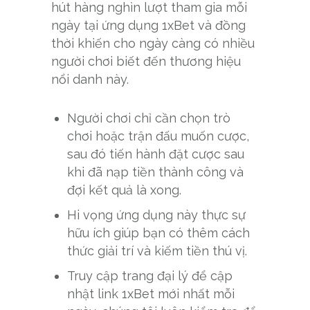
hút hàng nghìn lượt tham gia mỗi
ngày tại ứng dụng 1xBet và đồng
thời khiến cho ngày càng có nhiều
người chơi biết đến thương hiệu
nổi danh này.
Người chơi chỉ cần chọn trò
chơi hoặc trận đấu muốn cược,
sau đó tiến hành đặt cược sau
khi đã nạp tiền thành công và
đợi kết quả là xong.
Hi vọng ứng dụng này thực sự
hữu ích giúp bạn có thêm cách
thức giải trí và kiếm tiền thú vị.
Truy cập trang đại lý để cập
nhật link 1xBet mới nhất mỗi