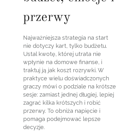
przerwy
Najważniejsza strategia na start
nie dotyczy kart, tylko budżetu.
Ustal kwotę, której utrata nie
wpłynie na domowe finanse, i
traktuj ją jak koszt rozrywki. W
praktyce wielu doświadczonych
graczy mówi o podziale na krótsze
sesje: zamiast jednej długiej, lepiej
zagrać kilka krótszych i robić
przerwy. To obniża napięcie i
pomaga podejmować lepsze
decyzje.