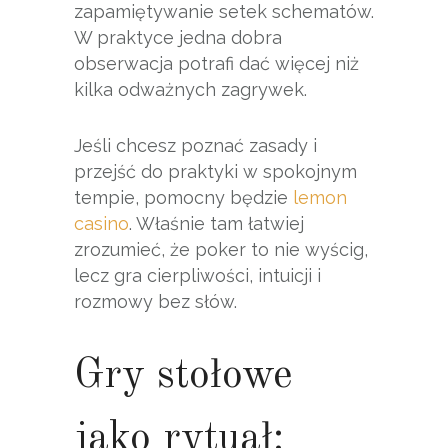
zapamiętywanie setek schematów.
W praktyce jedna dobra
obserwacja potrafi dać więcej niż
kilka odważnych zagrywek.
Jeśli chcesz poznać zasady i
przejść do praktyki w spokojnym
tempie, pomocny będzie
lemon
casino
. Właśnie tam łatwiej
zrozumieć, że poker to nie wyścig,
lecz gra cierpliwości, intuicji i
rozmowy bez słów.
Gry stołowe
jako rytuał: