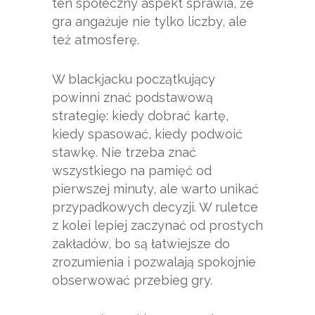
ten społeczny aspekt sprawia, że
gra angażuje nie tylko liczby, ale
też atmosferę.
W blackjacku początkujący
powinni znać podstawową
strategię: kiedy dobrać kartę,
kiedy spasować, kiedy podwoić
stawkę. Nie trzeba znać
wszystkiego na pamięć od
pierwszej minuty, ale warto unikać
przypadkowych decyzji. W ruletce
z kolei lepiej zaczynać od prostych
zakładów, bo są łatwiejsze do
zrozumienia i pozwalają spokojnie
obserwować przebieg gry.