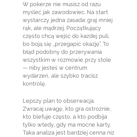
W pokerze nie musisz od razu
myśleć jak zawodowiec. Na start
wystarczy jedna zasada: graj mniej
rąk, ale mądrzej. Początkujący
często chcą wejść do każdej puli,
bo boją się „przegapić okazję”. To
błąd podobny do przerywania
wszystkim w rozmowie przy stole
— niby jesteś w centrum
wydarzeń, ale szybko tracisz
kontrolę.
Lepszy plan to obserwacja.
Zwracaj uwagę, kto gra ostrożnie,
kto blefuje często, a kto podbija
tylko wtedy, gdy ma mocne karty.
Taka analiza jest bardziej cenna niż