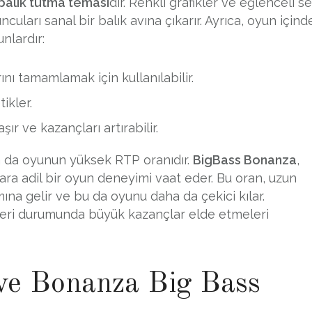
balık tutma teması
dır. Renkli grafikler ve eğlenceli s
cuları sanal bir balık avına çıkarır. Ayrıca, oyun içind
nlardır:
nı tamamlamak için kullanılabilir.
tikler.
aşır ve kazançları artırabilir.
a da oyunun yüksek RTP oranıdır.
BigBass Bonanza
,
ra adil bir oyun deneyimi vaat eder. Bu oran, uzun
na gelir ve bu da oyunu daha da çekici kılar.
eleri durumunda büyük kazançlar elde etmeleri
ve Bonanza Big Bass