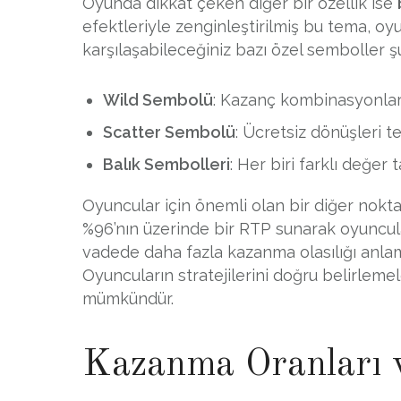
Oyunda dikkat çeken diğer bir özellik ise
efektleriyle zenginleştirilmiş bu tema, oyun
karşılaşabileceğiniz bazı özel semboller şu
Wild Sembolü
: Kazanç kombinasyonları
Scatter Sembolü
: Ücretsiz dönüşleri te
Balık Sembolleri
: Her biri farklı değer t
Oyuncular için önemli olan bir diğer nokt
%96’nın üzerinde bir RTP sunarak oyuncula
vadede daha fazla kazanma olasılığı anlamı
Oyuncuların stratejilerini doğru belirlem
mümkündür.
Kazanma Oranları 