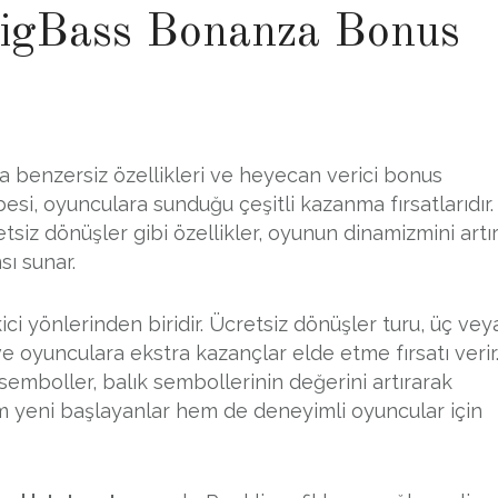
 BigBass Bonanza Bonus
da benzersiz özellikleri ve heyecan verici bonus
esi, oyunculara sunduğu çeşitli kazanma fırsatlarıdır.
tsiz dönüşler gibi özellikler, oyunun dinamizmini artır
ı sunar.
ici yönlerinden biridir. Ücretsiz dönüşler turu, üç vey
e oyunculara ekstra kazançlar elde etme fırsatı verir
 semboller, balık sembollerinin değerini artırarak
hem yeni başlayanlar hem de deneyimli oyuncular için