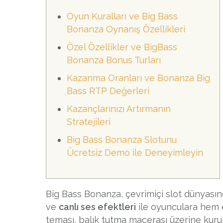
Oyun Kuralları ve Big Bass
Bonanza Oynanış Özellikleri
Özel Özellikler ve BigBass
Bonanza Bonus Turları
Kazanma Oranları ve Bonanza Big
Bass RTP Değerleri
Kazançlarınızı Artırmanın
Stratejileri
Big Bass Bonanza Slotunu
Ücretsiz Demo ile Deneyimleyin
Big Bass Bonanza, çevrimiçi slot dünyasın
ve
canlı ses efektleri
ile oyunculara hem 
teması, balık tutma macerası üzerine kuru