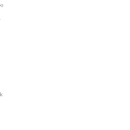
kı
r
ik