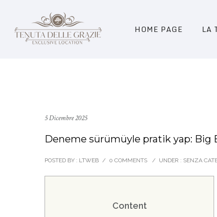
HOME PAGE
LA
5 Dicembre 2025
Deneme sürümüyle pratik yap: Big
POSTED BY : LTWEB
/
0 COMMENTS
/
UNDER :
SENZA CAT
Content