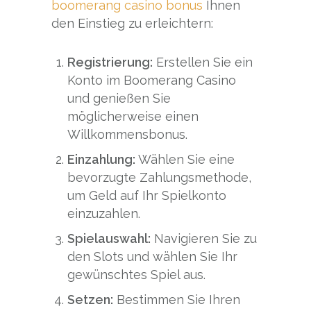
boomerang casino bonus
Ihnen
den Einstieg zu erleichtern:
Registrierung:
Erstellen Sie ein
Konto im Boomerang Casino
und genießen Sie
möglicherweise einen
Willkommensbonus.
Einzahlung:
Wählen Sie eine
bevorzugte Zahlungsmethode,
um Geld auf Ihr Spielkonto
einzuzahlen.
Spielauswahl:
Navigieren Sie zu
den Slots und wählen Sie Ihr
gewünschtes Spiel aus.
Setzen:
Bestimmen Sie Ihren