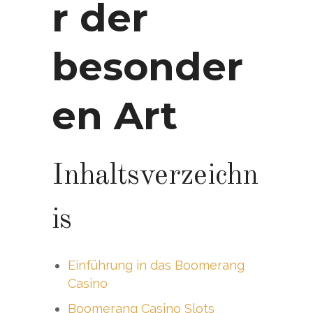
r der
besonder
en Art
Inhaltsverzeichn
is
Einführung in das Boomerang
Casino
Boomerang Casino Slots