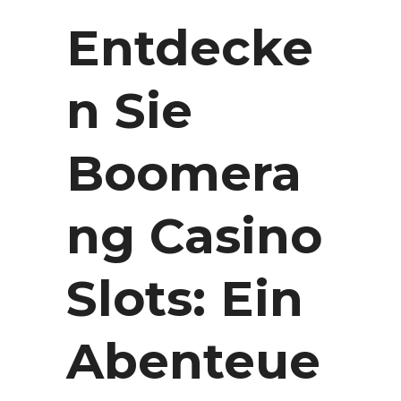
Entdecke
n Sie
Boomera
ng Casino
Slots: Ein
Abenteue