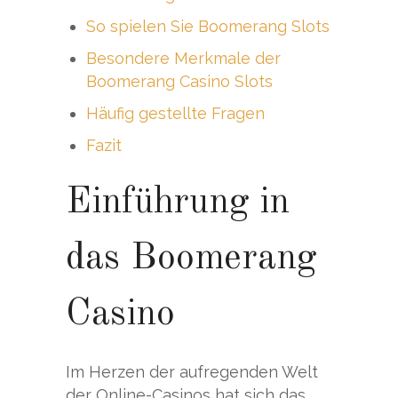
So spielen Sie Boomerang Slots
Besondere Merkmale der
Boomerang Casino Slots
Häufig gestellte Fragen
Fazit
Einführung in
das Boomerang
Casino
Im Herzen der aufregenden Welt
der Online-Casinos hat sich das