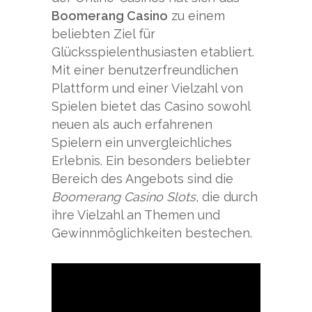
Boomerang Casino
zu einem
beliebten Ziel für
Glücksspielenthusiasten etabliert.
Mit einer benutzerfreundlichen
Plattform und einer Vielzahl von
Spielen bietet das Casino sowohl
neuen als auch erfahrenen
Spielern ein unvergleichliches
Erlebnis. Ein besonders beliebter
Bereich des Angebots sind die
Boomerang Casino Slots
, die durch
ihre Vielzahl an Themen und
Gewinnmöglichkeiten bestechen.