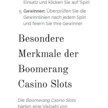
Einsatz und klicken Sie auf ‘Spin’.
Gewinnen:
Überprüfen Sie die
Gewinnlinien nach jedem Spin
und feiern Sie Ihre Gewinne!
Besondere
Merkmale der
Boomerang
Casino Slots
Die
Boomerang Casino Slots
bieten eine Vielzahl von