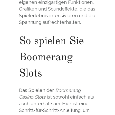
eigenen einzigartigen Funktionen,
Grafiken und Soundeffekte, die das
Spielerlebnis intensivieren und die
Spannung aufrechterhalten.
So spielen Sie
Boomerang
Slots
Das Spielen der
Boomerang
Casino Slots
ist sowohl einfach als
auch unterhaltsam. Hier ist eine
Schritt-für-Schritt-Anleitung, um