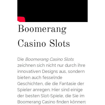
Boomerang
Casino Slots
Die
Boomerang Casino Slots
zeichnen sich nicht nur durch ihre
innovativen Designs aus, sondern
bieten auch fesselnde
Geschichten, die die Fantasie der
Spieler anregen. Hier sind einige
der besten Slot-Spiele, die Sie im
Boomerang Casino finden können: