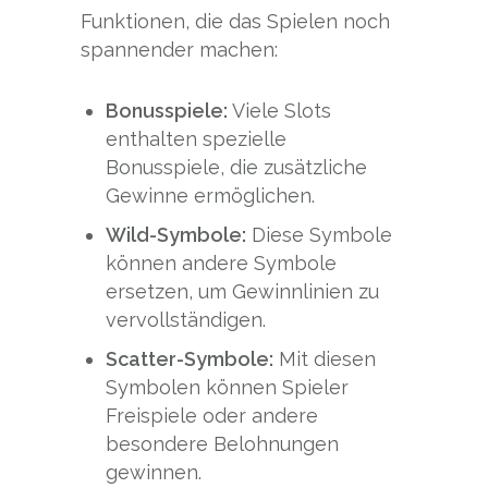
Funktionen, die das Spielen noch
spannender machen:
Bonusspiele:
Viele Slots
enthalten spezielle
Bonusspiele, die zusätzliche
Gewinne ermöglichen.
Wild-Symbole:
Diese Symbole
können andere Symbole
ersetzen, um Gewinnlinien zu
vervollständigen.
Scatter-Symbole:
Mit diesen
Symbolen können Spieler
Freispiele oder andere
besondere Belohnungen
gewinnen.