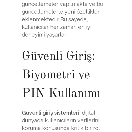
güncellemeler yapılmakta ve bu
güncellemelerle yeni özellikler
eklenmektedir. Bu sayede,
kullanıcılar her zaman en iyi
deneyimi yaşarlar.
Güvenli Giriş:
Biyometri ve
PIN Kullanımı
Güvenli giriş sistemleri
, dijital
dünyada kullanıcıların verilerini
koruma konusunda kritik bir rol