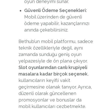
oyun deneyimi sunar.
Güvenli Ödeme Seçenekleri:
Mobil üzerinden de güvenli
ödeme yapabilir, kazançlarınızı
anında çekebilirsiniz.
Bethub’un mobil platformu, sadece
teknik özellikleriyle değil, aynı
zamanda sunduğu geniş oyun
yelpazesiyle de ön plana çıkıyor.
Slot oyunlarından canlı krupiyeli
masalara kadar birçok seçenek
,
kullanıcıların keyifli vakit
geçirmesine olanak tanıyor. Ayrıca,
düzenli olarak güncellenen
promosyonlar ve bonuslar da
mobil kullanıcıları cezbetmekte.