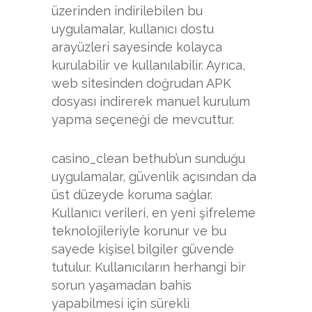
üzerinden indirilebilen bu
uygulamalar, kullanıcı dostu
arayüzleri sayesinde kolayca
kurulabilir ve kullanılabilir. Ayrıca,
web sitesinden doğrudan APK
dosyası indirerek manuel kurulum
yapma seçeneği de mevcuttur.
casino_clean bethub’un sunduğu
uygulamalar, güvenlik açısından da
üst düzeyde koruma sağlar.
Kullanıcı verileri, en yeni şifreleme
teknolojileriyle korunur ve bu
sayede kişisel bilgiler güvende
tutulur. Kullanıcıların herhangi bir
sorun yaşamadan bahis
yapabilmesi için sürekli