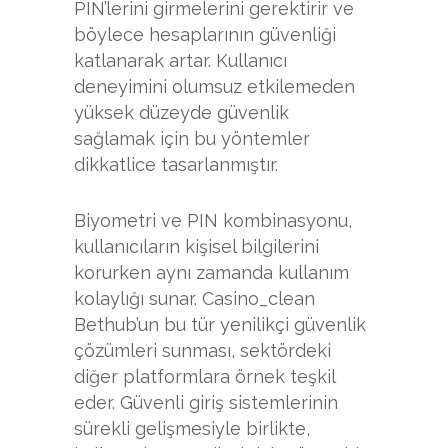
PIN’lerini girmelerini gerektirir ve
böylece hesaplarının güvenliği
katlanarak artar. Kullanıcı
deneyimini olumsuz etkilemeden
yüksek düzeyde güvenlik
sağlamak için bu yöntemler
dikkatlice tasarlanmıştır.
Biyometri ve PIN kombinasyonu,
kullanıcıların kişisel bilgilerini
korurken aynı zamanda kullanım
kolaylığı sunar. Casino_clean
Bethub’un bu tür yenilikçi güvenlik
çözümleri sunması, sektördeki
diğer platformlara örnek teşkil
eder. Güvenli giriş sistemlerinin
sürekli gelişmesiyle birlikte,