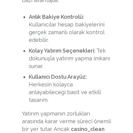
bazı avantajlar:
Anlık Bakiye Kontrolü:
Kullanıcılar hesap bakiyelerini
gerçek zamanlı olarak kontrol
edebilir.
Kolay Yatırım Seçenekleri:
Tek
dokunuşla yatırım yapma imkanı
sunar.
Kullanıcı Dostu Arayüz:
Herkesin kolayca
anlayabileceği basit ve etkili
tasarım.
Yatırım yapmanın zorlukları
arasında karar verme süreci önemli
bir yer tutar. Ancak
casino_clean