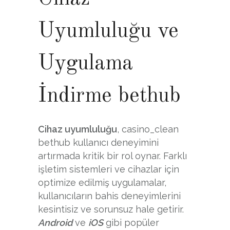
Uyumluluğu ve
Uygulama
İndirme bethub
Cihaz uyumluluğu
, casino_clean
bethub kullanıcı deneyimini
artırmada kritik bir rol oynar. Farklı
işletim sistemleri ve cihazlar için
optimize edilmiş uygulamalar,
kullanıcıların bahis deneyimlerini
kesintisiz ve sorunsuz hale getirir.
Android
ve
iOS
gibi popüler