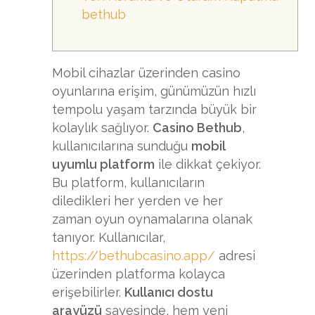
bethub
Mobil cihazlar üzerinden casino
oyunlarına erişim, günümüzün hızlı
tempolu yaşam tarzında büyük bir
kolaylık sağlıyor.
Casino Bethub
,
kullanıcılarına sunduğu
mobil
uyumlu platform
ile dikkat çekiyor.
Bu platform, kullanıcıların
diledikleri her yerden ve her
zaman oyun oynamalarına olanak
tanıyor. Kullanıcılar,
https://bethubcasino.app/
adresi
üzerinden platforma kolayca
erişebilirler.
Kullanıcı dostu
arayüzü
sayesinde, hem yeni