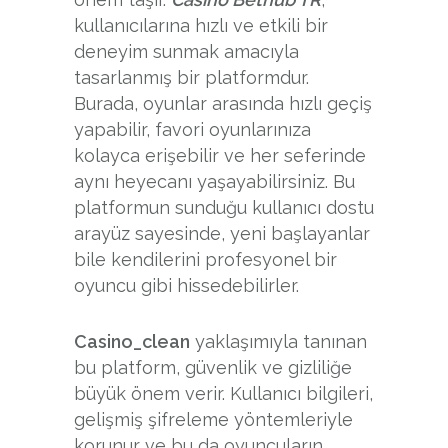
kullanıcılarına hızlı ve etkili bir
deneyim sunmak amacıyla
tasarlanmış bir platformdur.
Burada, oyunlar arasında hızlı geçiş
yapabilir, favori oyunlarınıza
kolayca erişebilir ve her seferinde
aynı heyecanı yaşayabilirsiniz. Bu
platformun sunduğu kullanıcı dostu
arayüz sayesinde, yeni başlayanlar
bile kendilerini profesyonel bir
oyuncu gibi hissedebilirler.
Casino_clean
yaklaşımıyla tanınan
bu platform, güvenlik ve gizliliğe
büyük önem verir. Kullanıcı bilgileri,
gelişmiş şifreleme yöntemleriyle
korunur ve bu da oyuncuların