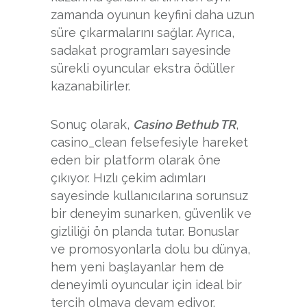
zamanda oyunun keyfini daha uzun
süre çıkarmalarını sağlar. Ayrıca,
sadakat programları sayesinde
sürekli oyuncular ekstra ödüller
kazanabilirler.
Sonuç olarak,
Casino Bethub TR
,
casino_clean felsefesiyle hareket
eden bir platform olarak öne
çıkıyor. Hızlı çekim adımları
sayesinde kullanıcılarına sorunsuz
bir deneyim sunarken, güvenlik ve
gizliliği ön planda tutar. Bonuslar
ve promosyonlarla dolu bu dünya,
hem yeni başlayanlar hem de
deneyimli oyuncular için ideal bir
tercih olmaya devam ediyor.