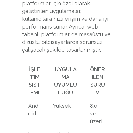
platformlar için özel olarak
geliştirilen uygulamalar,
kullanıcılara hızlı erişim ve daha iyi
performans sunar. Ayrıca, web
tabanlı platformlar da masaüstü ve
dizüstü bilgisayarlarda sorunsuz
çalışacak şekilde tasarlanmıştır.
İŞLE
UYGULA
ÖNER
TIM
MA
ILEN
SIST
UYUMLU
SÜRÜ
EMI
LUĞU
M
Andr
Yüksek
8.0
oid
ve
üzeri