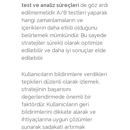
test ve analiz süreçleri
de göz ardı
edilmemelidir. A/B testleri yaparak
hangi zamanlamaların ve
içeriklerin daha etkili olduğunu
belirlemek mümkündür. Bu sayede
stratejiler sürekli olarak optimize
edilebilir ve daha iyi sonuçlar elde
edilebilir.
Kullanıcıların bildirimlere verdikleri
tepkileri düzenli olarak izlemek,
stratejinin başarısını
değerlendirmede önemli bir
faktördür. Kullanıcıların geri
bildirimlerini dikkate alarak ve
ihtiyaçlarına uygun çözümler
sunarak sadakati artırmak