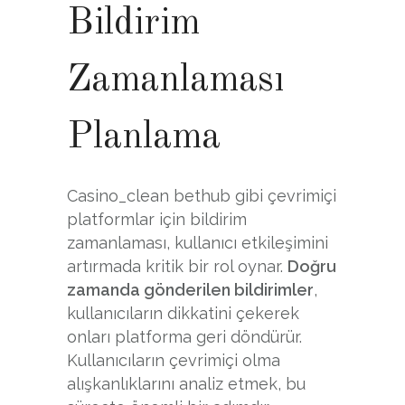
Bildirim
Zamanlaması
Planlama
Casino_clean bethub gibi çevrimiçi
platformlar için bildirim
zamanlaması, kullanıcı etkileşimini
artırmada kritik bir rol oynar.
Doğru
zamanda gönderilen bildirimler
,
kullanıcıların dikkatini çekerek
onları platforma geri döndürür.
Kullanıcıların çevrimiçi olma
alışkanlıklarını analiz etmek, bu