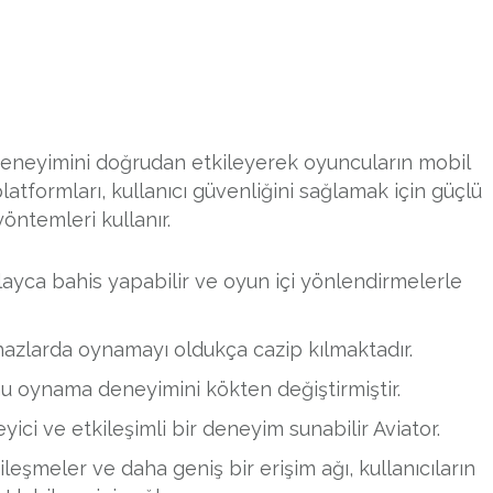
 deneyimini doğrudan etkileyerek oyuncuların mobil
latformları, kullanıcı güvenliğini sağlamak için güçlü
öntemleri kullanır.
layca bahis yapabilir ve oyun içi yönlendirmelerle
ihazlarda oynamayı oldukça cazip kılmaktadır.
nu oynama deneyimini kökten değiştirmiştir.
yici ve etkileşimli bir deneyim sunabilir Aviator.
yileşmeler ve daha geniş bir erişim ağı, kullanıcıların