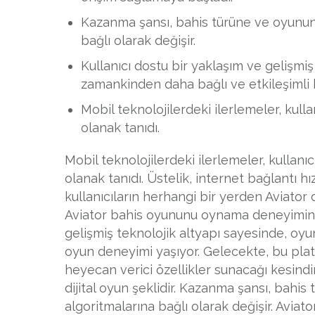
Kazanma şansı, bahis türüne ve oyunun r
bağlı olarak değişir.
Kullanıcı dostu bir yaklaşım ve gelişmi
zamankinden daha bağlı ve etkileşimli 
Mobil teknolojilerdeki ilerlemeler, kul
olanak tanıdı.
Mobil teknolojilerdeki ilerlemeler, kullan
olanak tanıdı. Üstelik, internet bağlantı hı
kullanıcıların herhangi bir yerden Aviator 
Aviator bahis oyununu oynama deneyimini k
gelişmiş teknolojik altyapı sayesinde, oy
oyun deneyimi yaşıyor. Gelecekte, bu pla
heyecan verici özellikler sunacağı kesindir.
dijital oyun şeklidir. Kazanma şansı, bahis
algoritmalarına bağlı olarak değişir. Avia