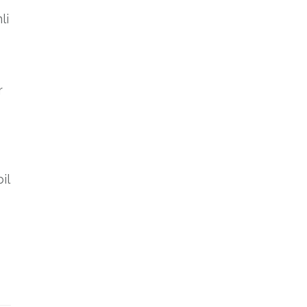
li
r
il