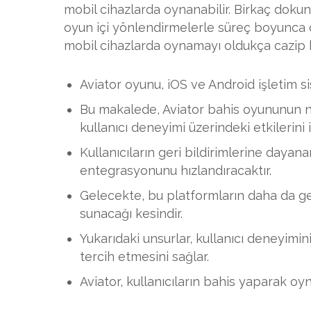
mobil cihazlarda oynanabilir. Birkaç dokun
oyun içi yönlendirmelerle süreç boyunca de
mobil cihazlarda oynamayı oldukça cazip k
Aviator oyunu, iOS ve Android işletim s
Bu makalede, Aviator bahis oyununun n
kullanıcı deneyimi üzerindeki etkilerini
Kullanıcıların geri bildirimlerine dayana
entegrasyonunu hızlandıracaktır.
Gelecekte, bu platformların daha da ge
sunacağı kesindir.
Yukarıdaki unsurlar, kullanıcı deneyimi
tercih etmesini sağlar.
Aviator, kullanıcıların bahis yaparak oynad