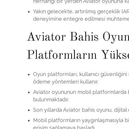
herhangi bir yerden Aviator oyununa kat
Yakın gelecekte, artırılmış gerçeklik (A
deneyimine entegre edilmesi muhtemel
Aviator Bahis Oyun
Platformların Yükse
Oyun platformları, kullanıcı güvenliğini
ödeme yöntemleri kullanır.
Aviator oyununun mobil platformlarda 
bulunmaktadır.
Son yıllarda Aviator bahis oyunu, dijita
Mobil platformların yaygınlaşmasıyla bi
erişim sağlamaya başladı.