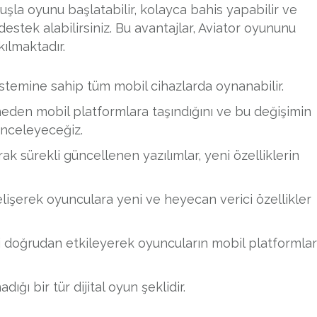
uşla oyunu başlatabilir, kolayca bahis yapabilir ve
stek alabilirsiniz. Bu avantajlar, Aviator oyununu
ılmaktadır.
istemine sahip tüm mobil cihazlarda oynanabilir.
eden mobil platformlara taşındığını ve bu değişimin
 inceleyeceğiz.
rak sürekli güncellenen yazılımlar, yeni özelliklerin
lişerek oyunculara yeni ve heyecan verici özellikler
ni doğrudan etkileyerek oyuncuların mobil platformlar
ığı bir tür dijital oyun şeklidir.