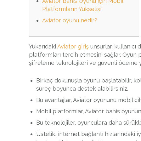
Aviator Bahis Oyunu İçin Mobil
Platformların Yükselişi
Aviator oyunu nedir?
Yukarıdaki
Aviator giriş
unsurlar, kullanıcı
platformları tercih etmesini sağlar. Oyun p
şifreleme teknolojileri ve güvenli ödeme y
Birkaç dokunuşla oyunu başlatabilir, ko
süreç boyunca destek alabilirsiniz.
Bu avantajlar, Aviator oyununu mobil c
Mobil platformlar, Aviator bahis oyunu
Bu teknolojiler, oyunculara daha sürükle
Üstelik, internet bağlantı hızlarındaki i