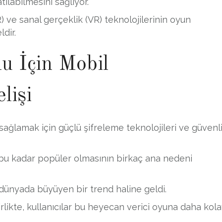
ılabilmesini sağlıyor.
R) ve sanal gerçeklik (VR) teknolojilerinin oyun
dir.
u İçin Mobil
lişi
 sağlamak için güçlü şifreleme teknolojileri ve güvenl
bu kadar popüler olmasının birkaç ana nedeni
l dünyada büyüyen bir trend haline geldi.
rlikte, kullanıcılar bu heyecan verici oyuna daha kol