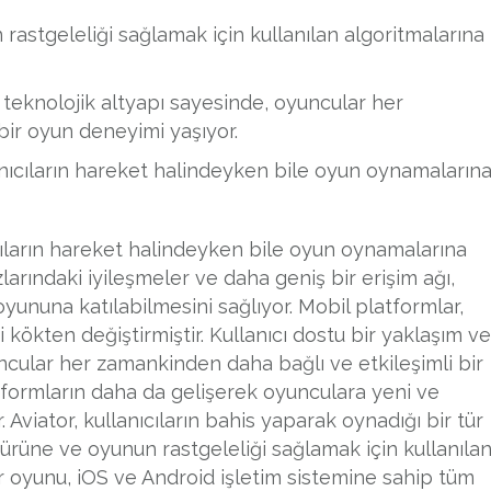
astgeleliği sağlamak için kullanılan algoritmalarına
ş teknolojik altyapı sayesinde, oyuncular her
bir oyun deneyimi yaşıyor.
lanıcıların hareket halindeyken bile oyun oynamaların
ıcıların hareket halindeyken bile oyun oynamalarına
zlarındaki iyileşmeler ve daha geniş bir erişim ağı,
oyununa katılabilmesini sağlıyor. Mobil platformlar,
ökten değiştirmiştir. Kullanıcı dostu bir yaklaşım ve
uncular her zamankinden daha bağlı ve etkileşimli bir
tformların daha da gelişerek oyunculara yeni ve
 Aviator, kullanıcıların bahis yaparak oynadığı bir tür
 türüne ve oyunun rastgeleliği sağlamak için kullanıla
tor oyunu, iOS ve Android işletim sistemine sahip tüm