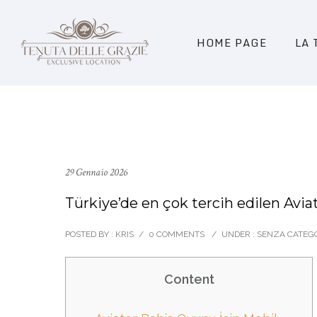
HOME PAGE
LA
29 Gennaio 2026
Türkiye’de en çok tercih edilen Aviat
POSTED BY : KRIS
/
0 COMMENTS
/
UNDER :
SENZA CATEG
Content