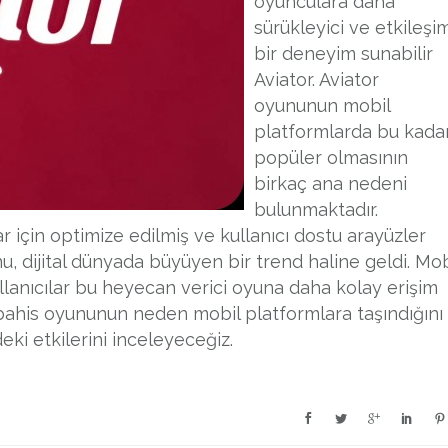
oyunculara daha
sürükleyici ve etkileşim
bir deneyim sunabilir
Aviator. Aviator
oyununun mobil
platformlarda bu kada
popüler olmasının
birkaç ana nedeni
bulunmaktadır.
lar için optimize edilmiş ve kullanıcı dostu arayüzler
nu, dijital dünyada büyüyen bir trend haline geldi. Mob
ullanıcılar bu heyecan verici oyuna daha kolay erişim
bahis oyununun neden mobil platformlara taşındığını
eki etkilerini inceleyeceğiz.