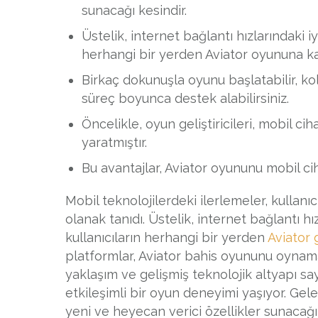
sunacağı kesindir.
Üstelik, internet bağlantı hızlarındaki i
herhangi bir yerden Aviator oyununa kat
Birkaç dokunuşla oyunu başlatabilir, ko
süreç boyunca destek alabilirsiniz.
Öncelikle, oyun geliştiricileri, mobil ci
yaratmıştır.
Bu avantajlar, Aviator oyununu mobil c
Mobil teknolojilerdeki ilerlemeler, kullan
olanak tanıdı. Üstelik, internet bağlantı hı
kullanıcıların herhangi bir yerden
Aviator g
platformlar, Aviator bahis oyununu oynama 
yaklaşım ve gelişmiş teknolojik altyapı 
etkileşimli bir oyun deneyimi yaşıyor. Ge
yeni ve heyecan verici özellikler sunacağı 