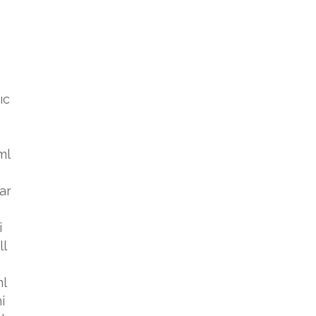
ıc
ml
ar
i
ll
ml
i