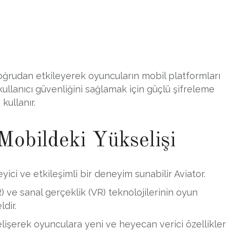
doğrudan etkileyerek oyuncuların mobil platformları
kullanıcı güvenliğini sağlamak için güçlü şifreleme
kullanır.
obildeki Yükselişi
yici ve etkileşimli bir deneyim sunabilir Aviator.
R) ve sanal gerçeklik (VR) teknolojilerinin oyun
dir.
lişerek oyunculara yeni ve heyecan verici özellikler