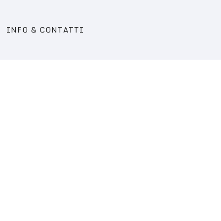
INFO & CONTATTI