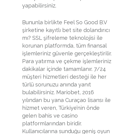
yapabilirsiniz.
Bununla birlikte Feel So Good B.V
şirketine kayıtlı bet site dolandırıcı
mı? SSL şifreleme teknolojisi ile
korunan platformda, tüm finansal
işlemleriniz güvenle gerçekleştirilir.
Para yatırma ve çekme işlemleriniz
dakikalar içinde tamamlanır. 7/24
müşteri hizmetleri desteği ile her
türlü sorunuzu anında yanıt
bulabilirsiniz. Mariobet, 2016
yılından bu yana Curaçao lisansı ile
hizmet veren, Türkiye’nin önde
gelen bahis ve casino
platformlarından biridir.
Kullanıcılarına sunduğu geniş oyun