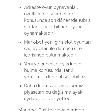
Adreste oyun oynayanlar,
özellikle de seçenekler
konusunda son dönemde Kıbrıs
slotları olarak bilinen oyunu
oynamaktadır.
Mariobet yeni giriş slot oyunları
sağlayıcıları ile demosu site
içerisinde bulunmaktadır.
Yeni ve güncel giriş adresini
bulma konusunda, farklı
yöntemlerden bahsedebiliriz.
Daha doğrusu bizim ülkemiz
piyasaları bu değişime ayak
uydurur bir vaziyettedir.
Mariobet Twitter veya mariobet