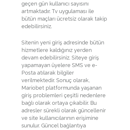
geçen gün kullanıcı sayısını
artmaktadır. Tv uygulaması ile
bütün maçları ücretsiz olarak takip
edebilirsiniz.
Sitenin yeni giriş adresinde bütün
hizmetlere kaldığınız yerden
devam edebilirsiniz. Siteye giriş
yapamayan üyelere SMS ve e-
Posta atılarak bilgiler
verilmektedir. Sonuç olarak,
Mariobet platformunda yaşanan
giriş problemleri çeşitli nedenlere
bağlı olarak ortaya çıkabilir. Bu
adresler sürekli olarak güncellenir
ve site kullanıcılarının erişimine
sunulur. Güncel bağlantıya