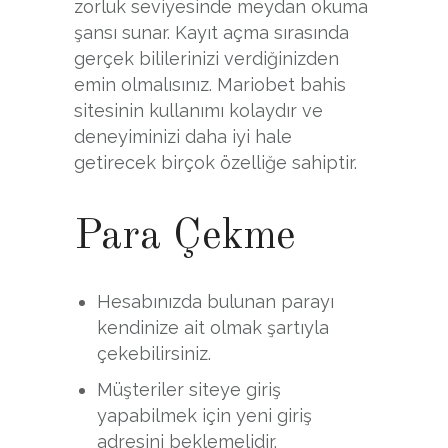
zorluk seviyesinde meydan okuma
şansı sunar. Kayıt açma sırasında
gerçek bililerinizi verdiğinizden
emin olmalısınız. Mariobet bahis
sitesinin kullanımı kolaydır ve
deneyiminizi daha iyi hale
getirecek birçok özelliğe sahiptir.
Para Çekme
Hesabınızda bulunan parayı
kendinize ait olmak şartıyla
çekebilirsiniz.
Müşteriler siteye giriş
yapabilmek için yeni giriş
adresini beklemelidir.