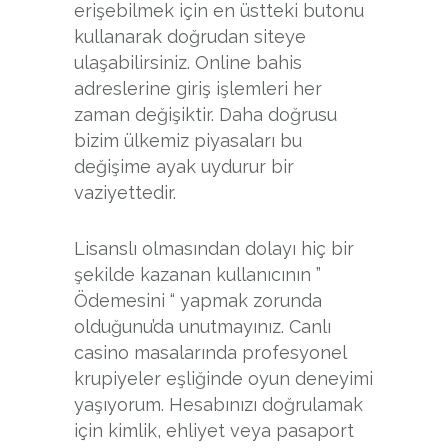
erişebilmek için en üstteki butonu
kullanarak doğrudan siteye
ulaşabilirsiniz. Online bahis
adreslerine giriş işlemleri her
zaman değişiktir. Daha doğrusu
bizim ülkemiz piyasaları bu
değişime ayak uydurur bir
vaziyettedir.
Lisanslı olmasından dolayı hiç bir
şekilde kazanan kullanıcının ”
Ödemesini “ yapmak zorunda
olduğunu’da unutmayınız. Canlı
casino masalarında profesyonel
krupiyeler eşliğinde oyun deneyimi
yaşıyorum. Hesabınızı doğrulamak
için kimlik, ehliyet veya pasaport