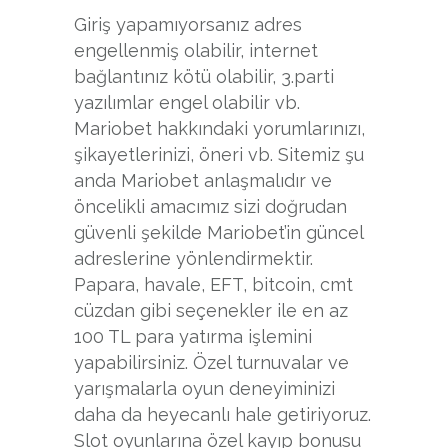
Giriş yapamıyorsanız adres
engellenmiş olabilir, internet
bağlantınız kötü olabilir, 3.parti
yazılımlar engel olabilir vb.
Mariobet hakkındaki yorumlarınızı,
şikayetlerinizi, öneri vb. Sitemiz şu
anda Mariobet anlaşmalıdır ve
öncelikli amacımız sizi doğrudan
güvenli şekilde Mariobet’in güncel
adreslerine yönlendirmektir.
Papara, havale, EFT, bitcoin, cmt
cüzdan gibi seçenekler ile en az
100 TL para yatırma işlemini
yapabilirsiniz. Özel turnuvalar ve
yarışmalarla oyun deneyiminizi
daha da heyecanlı hale getiriyoruz.
Slot oyunlarına özel kayıp bonusu