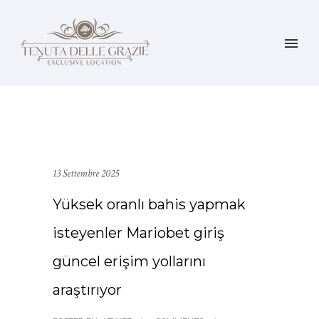
13 Settembre 2025
Yüksek oranlı bahis yapmak
isteyenler Mariobet giriş
güncel erişim yollarını
araştırıyor