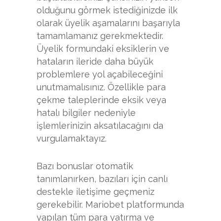
olduğunu görmek istediğinizde ilk
olarak üyelik aşamalarını başarıyla
tamamlamanız gerekmektedir.
Üyelik formundaki eksiklerin ve
hataların ileride daha büyük
problemlere yol açabileceğini
unutmamalısınız. Özellikle para
çekme taleplerinde eksik veya
hatalı bilgiler nedeniyle
işlemlerinizin aksatılacağını da
vurgulamaktayız.
Bazı bonuslar otomatik
tanımlanırken, bazıları için canlı
destekle iletişime geçmeniz
gerekebilir. Mariobet platformunda
yapılan tüm para yatırma ve