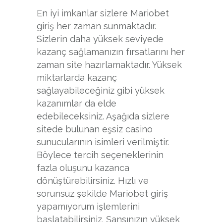
En iyi imkanlar sizlere Mariobet
giriş her zaman sunmaktadır.
Sizlerin daha yüksek seviyede
kazanç sağlamanızın fırsatlarını her
zaman site hazırlamaktadır. Yüksek
miktarlarda kazanç
sağlayabileceğiniz gibi yüksek
kazanımlar da elde
edebileceksiniz. Aşağıda sizlere
sitede bulunan eşsiz casino
sunucularının isimleri verilmiştir.
Böylece tercih seçeneklerinin
fazla oluşunu kazanca
dönüştürebilirsiniz. Hızlı ve
sorunsuz şekilde Mariobet giriş
yapamıyorum işlemlerini
başlatabilirsiniz. Şansınızın yüksek